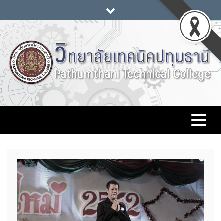
Skip
to
content
วิทยาลัยเทคนิคปทุมธานี
www.pttc.ac.th