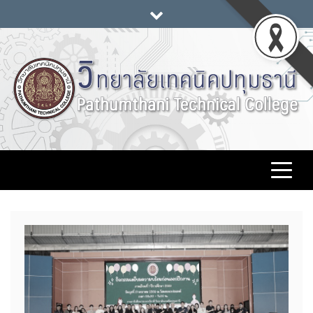
Skip
to
content
วิทยาลัยเทคนิคปทุมธานี
www.pttc.ac.th