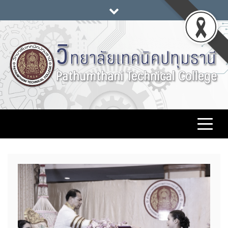
Skip
to
content
วิทยาลัยเทคนิคปทุมธานี
www.pttc.ac.th