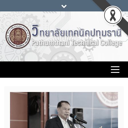
Skip
to
content
วิทยาลัยเทคนิคปทุมธานี
www.pttc.ac.th